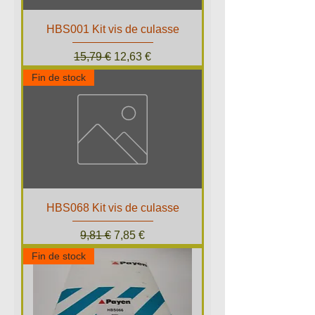
HBS001 Kit vis de culasse
Prix original
Prix promotionnel
15,79 €
12,63 €
Fin de stock
HBS068 Kit vis de culasse
Prix original
Prix promotionnel
9,81 €
7,85 €
Fin de stock