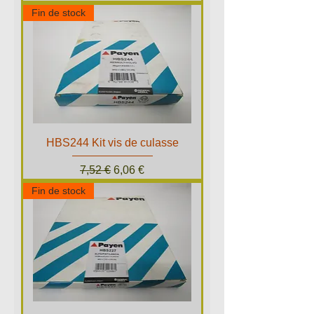
Fin de stock
HBS244 Kit vis de culasse
Prix original
Prix promotionnel
7,52 €
6,06 €
Fin de stock