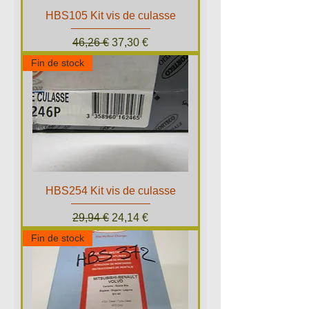
HBS105 Kit vis de culasse
Prix original
Prix promotionnel
46,26 €
37,30 €
Fin de stock
HBS254 Kit vis de culasse
Prix original
Prix promotionnel
29,94 €
24,14 €
Fin de stock