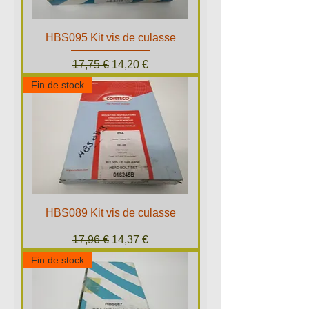
HBS095 Kit vis de culasse
Prix original
Prix promotionnel
17,75 €
14,20 €
Fin de stock
HBS089 Kit vis de culasse
Prix original
Prix promotionnel
17,96 €
14,37 €
Fin de stock