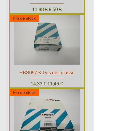
Prix original
Prix promotionnel
11,88 €
9,50 €
Fin de stock
HBS097 Kit vis de culasse
Prix original
Prix promotionnel
14,33 €
11,46 €
Fin de stock