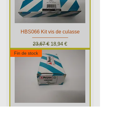
HBS066 Kit vis de culasse
Prix original
Prix promotionnel
23,67 €
18,94 €
Fin de stock
HBS065 Kit vis de culasse
Prix original
Prix promotionnel
20,53 €
16,42 €
Fin de stock