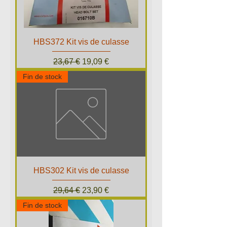
HBS372 Kit vis de culasse
Prix original
Prix promotionnel
23,67 €
19,09 €
Fin de stock
HBS302 Kit vis de culasse
Prix original
Prix promotionnel
29,64 €
23,90 €
Fin de stock