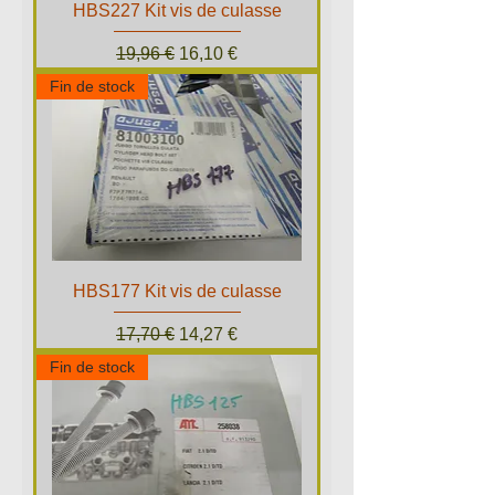
HBS227 Kit vis de culasse
Prix original
Prix promotionnel
19,96 €
16,10 €
Fin de stock
HBS177 Kit vis de culasse
Prix original
Prix promotionnel
17,70 €
14,27 €
Fin de stock