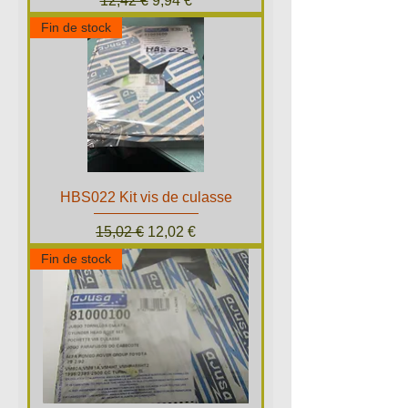
12,42 €
9,94 €
Fin de stock
HBS022 Kit vis de culasse
Prix original
Prix promotionnel
15,02 €
12,02 €
Fin de stock