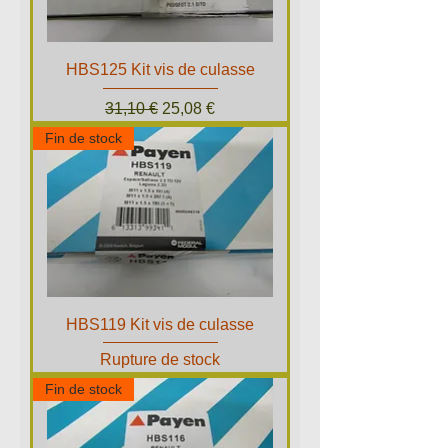
HBS125 Kit vis de culasse
Prix original
Prix promotionnel
31,10 €
25,08 €
Fin de stock
HBS119 Kit vis de culasse
Rupture de stock
Fin de stock