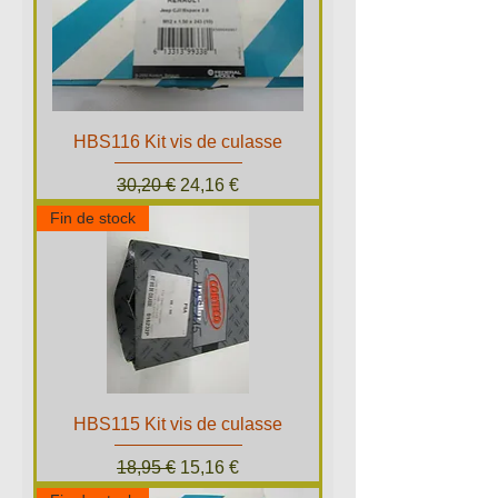
HBS116 Kit vis de culasse
Prix original
Prix promotionnel
30,20 €
24,16 €
Fin de stock
HBS115 Kit vis de culasse
Prix original
Prix promotionnel
18,95 €
15,16 €