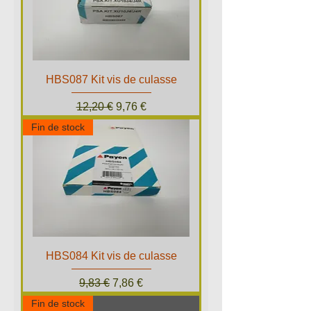
HBS087 Kit vis de culasse
Prix original
Prix promotionnel
12,20 €
9,76 €
Fin de stock
HBS084 Kit vis de culasse
Prix original
Prix promotionnel
9,83 €
7,86 €
Fin de stock