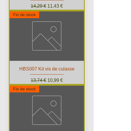
Prix original
Prix promotionnel
14,29 €
11,43 €
Fin de stock
HBS007 Kit vis de culasse
Prix original
Prix promotionnel
13,74 €
10,99 €
Fin de stock