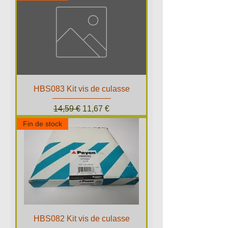
HBS083 Kit vis de culasse
Prix original
Prix promotionnel
14,59 €
11,67 €
Fin de stock
HBS082 Kit vis de culasse