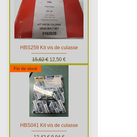
HBS259 Kit vis de culasse
Prix original
Prix promotionnel
15,62 €
12,50 €
Fin de stock
HBS041 Kit vis de culasse
Prix original
Prix promotionnel