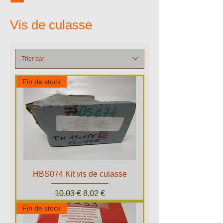
Vis de culasse
Fin de stock
HBS074 Kit vis de culasse
Prix original
Prix promotionnel
10,03 €
8,02 €
Fin de stock