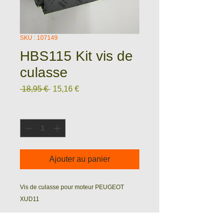
SKU : 107149
HBS115 Kit vis de
culasse
Prix
Prix
 18,95 € 
15,16 €
original
promotionnel
Quantité
*
Ajouter au panier
Vis de culasse pour moteur PEUGEOT
XUD11