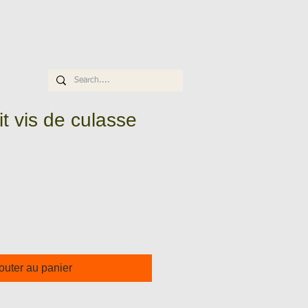
 vis de culasse
ix
omotionnel
outer au panier