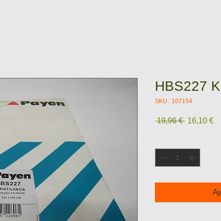
HBS227 Kit
SKU : 107154
Prix
Pr
 19,96 € 
16,10 €
original
pr
Quantité
*
Aj