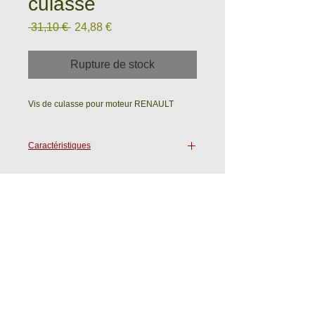
culasse
Prix
Prix
 31,10 € 
24,88 €
original
promotionnel
Rupture de stock
Vis de culasse pour moteur RENAULT
Caractéristiques
4 x M11x150 lg103mm M12pans
5 x M11x150 lg185mm F12pans
5 x M11x150 lg185mm M12pans
4 x M11x150 lg207.5mm M12pans
Ets WASTRAETE - ROULELEK SAS
Ave du 19 Mars 1962
59720 LOUVROIL (France)
Tél :
33 3 27 64 85 13
Fax :
33 3 27 64 49 38
Email :
info@roulelek.fr