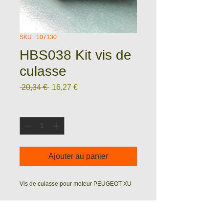
SKU : 107130
HBS038 Kit vis de
culasse
Prix
Prix
 20,34 € 
16,27 €
original
promotionnel
Quantité
*
Ajouter au panier
Vis de culasse pour moteur PEUGEOT XU
Caractéristiques