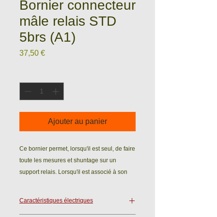
Bornier connecteur
mâle relais STD
5brs (A1)
Prix
37,50 €
Quantité
*
Ajouter au panier
Ce bornier permet, lorsqu'il est seul, de faire
toute les mesures et shuntage sur un
support relais. Lorsqu'il est associé à son
complément "le bornier support relais", sur
lequel le relais est connecté, il permet
Caractéristiques électriques
toutes les mesures possibles sur un circuit