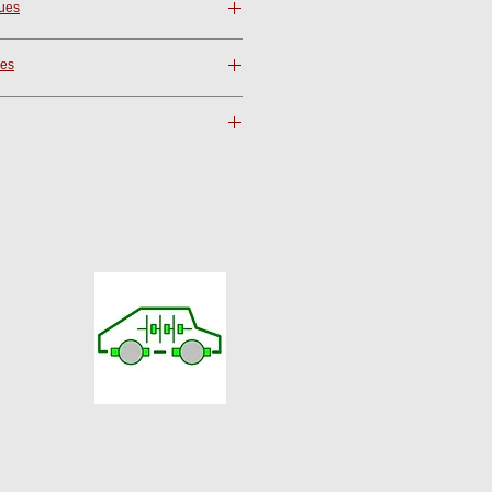
ques
les
e banane 4mm
site, dans la rubrique "Manuel
s détails pour sa mise en oeuvre de