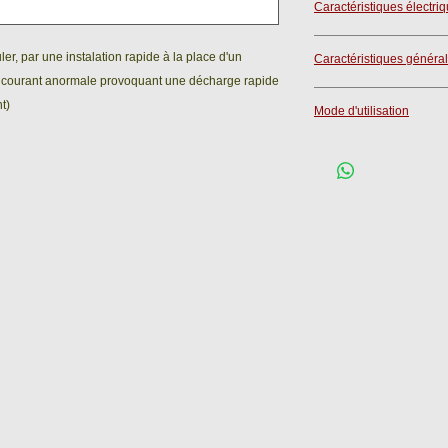
Caractéristiques électri
Tension max : 30 V
er, par une instalation rapide à la place d'un
Caractéristiques généra
Intensité max : 20A
e courant anormale provoquant une décharge rapide
Poids : 0.025 Kg
t)
Mode d'utilisation
Connectique : Fich
Vous trouvez, sur ce 
d'utilisation" tout le
cet appareil.