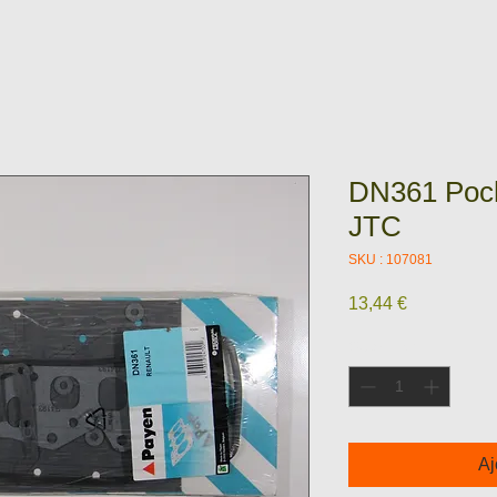
DN361 Poch
JTC
SKU : 107081
Prix
13,44 €
Quantité
*
Aj