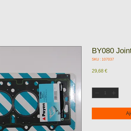
BY080 Joint
SKU : 107037
Prix
29,68 €
Quantité
*
Aj