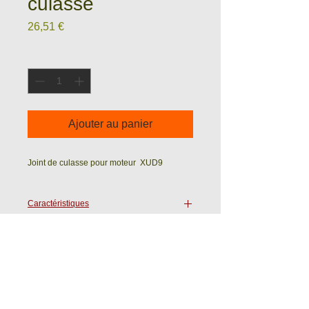
culasse
Prix
26,51 €
Quantité
*
Ajouter au panier
Joint de culasse pour moteur XUD9
Caractéristiques
Epaisseur :
Ets WASTRAETE - ROULELEK SAS
Ave du 19 Mars 1962
59720 LOUVROIL (France)