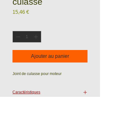
culasse
Prix
15,46 €
Quantité
*
Ajouter au panier
Joint de culasse pour moteur
Caractéristiques
Epaisseur :
Ets WASTRAETE - ROULELEK SAS
Ave du 19 Mars 1962
59720 LOUVROIL (France)