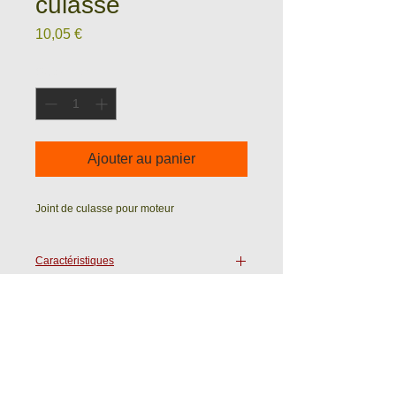
culasse
Prix
10,05 €
Quantité
*
Ajouter au panier
Joint de culasse pour moteur
Caractéristiques
Epaisseur :
Ets WASTRAETE - ROULELEK SAS
Ave du 19 Mars 1962
59720 LOUVROIL (France)