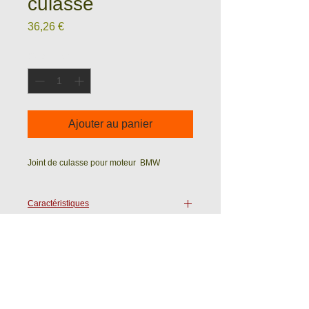
culasse
Prix
36,26 €
Quantité
*
Ajouter au panier
Joint de culasse pour moteur BMW
Caractéristiques
Epaisseur :
Ets WASTRAETE - ROULELEK SAS
Ave du 19 Mars 1962
59720 LOUVROIL (France)