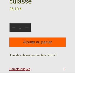
culasse
Prix
26,19 €
Quantité
*
Ajouter au panier
Joint de culasse pour moteur XUD7T
Caractéristiques
Epaisseur :
Ets WASTRAETE - ROULELEK SAS
Ave du 19 Mars 1962
59720 LOUVROIL (France)