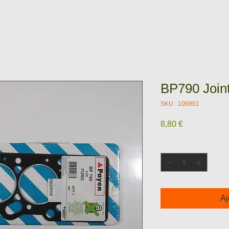
BP790 Joint
SKU : 106961
Prix
8,80 €
Quantité
*
Aj