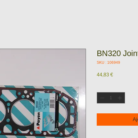
BN320 Joint
SKU : 106949
Prix
44,83 €
Quantité
*
Aj